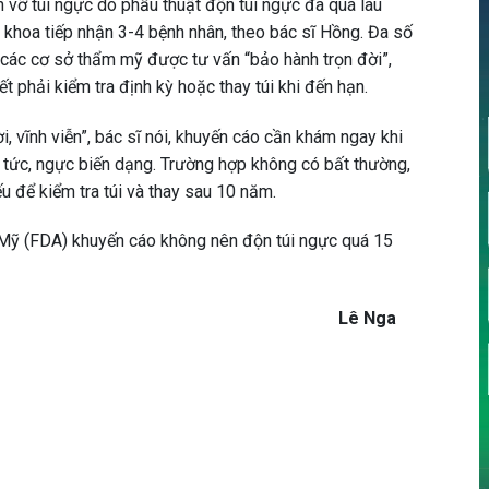
n vỡ túi ngực do phẫu thuật độn túi ngực đã quá lâu
, khoa tiếp nhận 3-4 bệnh nhân, theo bác sĩ Hồng. Đa số
ở các cơ sở thẩm mỹ được tư vấn “bảo hành trọn đời”,
t phải kiểm tra định kỳ hoặc thay túi khi đến hạn.
, vĩnh viễn”, bác sĩ nói, khuyến cáo cần khám ngay khi
 tức, ngực biến dạng. Trường hợp không có bất thường,
 để kiểm tra túi và thay sau 10 năm.
ỹ (FDA) khuyến cáo không nên độn túi ngực quá 15
Lê Nga