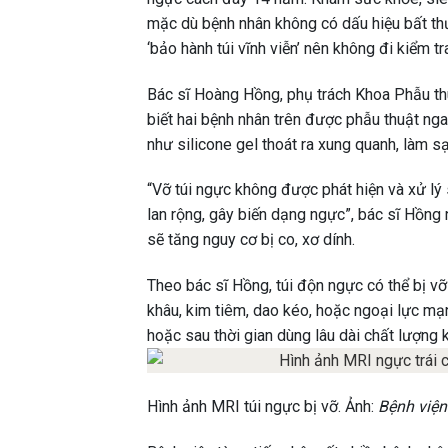
mặc dù bệnh nhân không có dấu hiệu bất thư
‘bảo hành túi vĩnh viễn’ nên không đi kiểm tr
Bác sĩ Hoàng Hồng, phụ trách Khoa Phẫu thu
biết hai bệnh nhân trên được phẫu thuật nga
như silicone gel thoát ra xung quanh, làm sạc
“Vỡ túi ngực không được phát hiện và xử lý s
lan rộng, gây biến dạng ngực”, bác sĩ Hồng n
sẽ tăng nguy cơ bị co, xơ dính.
Theo bác sĩ Hồng, túi độn ngực có thể bị v
khâu, kim tiêm, dao kéo, hoặc ngoại lực mạ
hoặc sau thời gian dùng lâu dài chất lượng 
Hình ảnh MRI túi ngực bị vỡ. Ảnh:
Bệnh viện