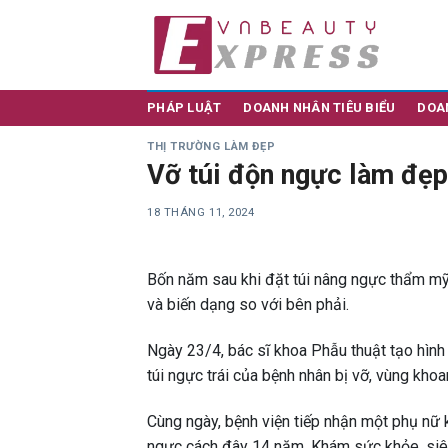
Skip
to
content
PHÁP LUẬT
DOANH NHÂN TIÊU BIỂU
DOA
THỊ TRƯỜNG LÀM ĐẸP
Vỡ túi độn ngực làm đẹp
18 THÁNG 11, 2024
Bốn năm sau khi đặt túi nâng ngực thẩm mỹ,
và biến dạng so với bên phải.
Ngày 23/4, bác sĩ khoa Phẫu thuật tạo hình
túi ngực trái của bệnh nhân bị vỡ, vùng kho
Cùng ngày, bệnh viện tiếp nhận một phụ nữ kh
ngực cách đây 14 năm. Khám sức khỏe, siêu