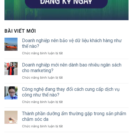
BÀI VIẾT MỚI
Doanh nghiệp nên bảo vệ dữ liệu khách hàng như
thế nào?
ở
Chức năng bình luận bị tắt
Doanh
nghiệp
Doanh nghiệp mới nên dành bao nhiêu ngân sách
nên
cho marketing?
bảo
ở
Chức năng bình luận bị tắt
vệ
Doanh
dữ
nghiệp
Công nghệ đang thay đổi cách cung cấp dịch vụ
liệu
mới
khách
công như thế nào?
nên
hàng
ở
Chức năng bình luận bị tắt
dành
như
Công
bao
thế
nghệ
Thành phần dưỡng ẩm thường gặp trong sản phẩm
nhiêu
nào?
đang
ngân
chăm sóc da
thay
sách
ở
Chức năng bình luận bị tắt
đổi
cho
Thành
cách
marketing?