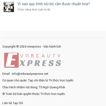
phần
Vì sao quy trình nội bộ cần được chuẩn hóa?
cung
dưỡng
cấp
ở
Chức năng bình luận bị tắt
ẩm
dịch
Vì
thường
vụ
sao
gặp
công
quy
trong
như
trình
sản
thế
nội
phẩm
nào?
bộ
chăm
cần
sóc
được
da
chuẩn
Copyright © 2024 vnexpress - Vận hành bởi
hóa?
Email : info@vnbeautyexpress.net
Cơ quan chủ quản: Tạp chí điện tử Tri thức trực tuyến .
Chịu trách nhiệm nội dung: TS Ngô Quang Khải
© Toàn bộ bản quyền thuộc Tri thức trực tuyến.
Liên hệ Tạp Chí