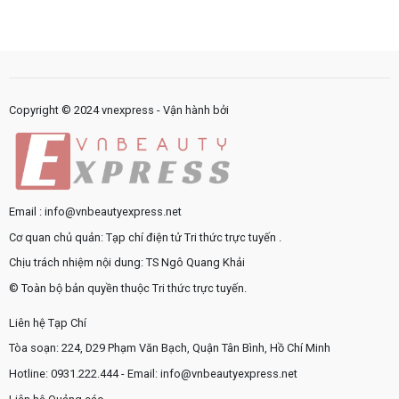
sao
gặp
công
quy
trong
như
trình
sản
thế
nội
phẩm
nào?
bộ
chăm
cần
sóc
được
da
chuẩn
Copyright © 2024 vnexpress - Vận hành bởi
hóa?
Email : info@vnbeautyexpress.net
Cơ quan chủ quản: Tạp chí điện tử Tri thức trực tuyến .
Chịu trách nhiệm nội dung: TS Ngô Quang Khải
© Toàn bộ bản quyền thuộc Tri thức trực tuyến.
Liên hệ Tạp Chí
Tòa soạn: 224, D29 Phạm Văn Bạch, Quận Tân Bình, Hồ Chí Minh
Hotline: 0931.222.444 - Email: info@vnbeautyexpress.net