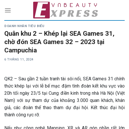
Skip
to
content
DOANH NHÂN TIÊU BIỂU
Quân khu 2 – Khép lại SEA Games 31,
chờ đón SEA Games 32 – 2023 tại
Campuchia
6 THÁNG 11, 2024
QK2 – Sau gần 2 tuần tranh tài sôi nổi, SEA Games 31 chính
thức khép lại với lễ bế mạc đậm tình đoàn kết khu vực vào
20h tối ngày 23/5 tại Cung điền kinh trong nhà Hà Nội (Việt
Nam) với sự tham dự của khoảng 3.000 quan khách, khán
giả, các đoàn thể thao tham dự đại hội. Kết thúc đại hội
thành công rực rỡ.
Nếu như công nghệ Mapping, XR và AR góp phần rất lớn