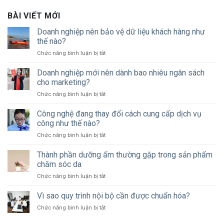
BÀI VIẾT MỚI
Doanh nghiệp nên bảo vệ dữ liệu khách hàng như
thế nào?
ở
Chức năng bình luận bị tắt
Doanh
nghiệp
Doanh nghiệp mới nên dành bao nhiêu ngân sách
nên
cho marketing?
bảo
ở
Chức năng bình luận bị tắt
vệ
Doanh
dữ
nghiệp
Công nghệ đang thay đổi cách cung cấp dịch vụ
liệu
mới
khách
công như thế nào?
nên
hàng
ở
Chức năng bình luận bị tắt
dành
như
Công
bao
thế
nghệ
Thành phần dưỡng ẩm thường gặp trong sản phẩm
nhiêu
nào?
đang
ngân
chăm sóc da
thay
sách
ở
Chức năng bình luận bị tắt
đổi
cho
Thành
cách
marketing?
phần
Vì sao quy trình nội bộ cần được chuẩn hóa?
cung
dưỡng
cấp
ở
Chức năng bình luận bị tắt
ẩm
dịch
Vì
thường
vụ