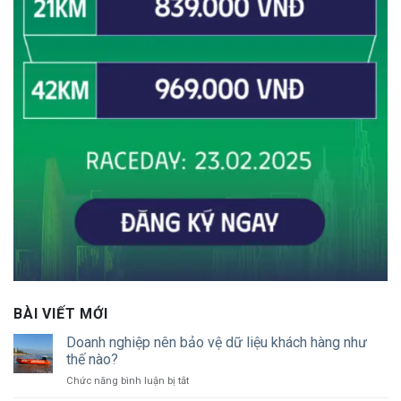
BÀI VIẾT MỚI
Doanh nghiệp nên bảo vệ dữ liệu khách hàng như
thế nào?
ở
Chức năng bình luận bị tắt
Doanh