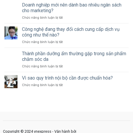
nghiệp
Doanh nghiệp mới nên dành bao nhiêu ngân sách
nên
cho marketing?
bảo
ở
Chức năng bình luận bị tắt
vệ
Doanh
dữ
nghiệp
Công nghệ đang thay đổi cách cung cấp dịch vụ
liệu
mới
khách
công như thế nào?
nên
hàng
ở
Chức năng bình luận bị tắt
dành
như
Công
bao
thế
nghệ
Thành phần dưỡng ẩm thường gặp trong sản phẩm
nhiêu
nào?
đang
ngân
chăm sóc da
thay
sách
ở
Chức năng bình luận bị tắt
đổi
cho
Thành
cách
marketing?
phần
Vì sao quy trình nội bộ cần được chuẩn hóa?
cung
dưỡng
cấp
ở
Chức năng bình luận bị tắt
ẩm
dịch
Vì
thường
vụ
sao
gặp
công
quy
trong
như
trình
sản
thế
nội
phẩm
nào?
bộ
chăm
cần
sóc
được
da
chuẩn
Copyright © 2024 vnexpress - Vận hành bởi