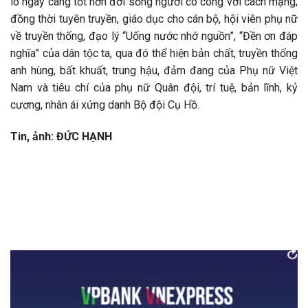
lo ngày càng tốt hơn đời sống người có công với cách mạng;
đồng thời tuyên truyền, giáo dục cho cán bộ, hội viên phụ nữ
về truyền thống, đạo lý “Uống nước nhớ nguồn”, “Đền ơn đáp
nghĩa” của dân tộc ta, qua đó thể hiện bản chất, truyền thống
anh hùng, bất khuất, trung hậu, đảm đang của Phụ nữ Việt
Nam và tiêu chí của phụ nữ Quân đội, trí tuệ, bản lĩnh, kỷ
cương, nhân ái xứng danh Bộ đội Cụ Hồ.
Tin, ảnh: ĐỨC HẠNH