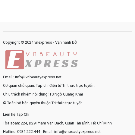
Vì
thường
vụ
sao
gặp
công
quy
trong
như
trình
sản
thế
nội
phẩm
nào?
bộ
chăm
cần
sóc
được
da
chuẩn
Copyright © 2024 vnexpress - Vận hành bởi
hóa?
Email : info@vnbeautyexpress.net
Cơ quan chủ quản: Tạp chí điện tử Tri thức trực tuyến .
Chịu trách nhiệm nội dung: TS Ngô Quang Khải
© Toàn bộ bản quyền thuộc Tri thức trực tuyến.
Liên hệ Tạp Chí
Tòa soạn: 224, D29 Phạm Văn Bạch, Quận Tân Bình, Hồ Chí Minh
Hotline: 0931.222.444 - Email: info@vnbeautyexpress.net