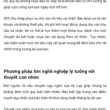
nợ, quỹ dự phòng hoặc đầu tư. Đây sẽ là khoản đầu tư cho tương lai
giúp cuộc sống của bạn ngày một tốt hơn.
30% thu nhập phục vụ cho các chi tiêu cá nhân: đây được coi là các
khoản chi không thiết yếu, chi phí linh hoạt để sử dụng cho các nhu
cầu cá nhân. Đó có thể là học thêm một khóa học, dành cho một
chuyến du lịch hoặc mua các vật dụng theo sở thích… Tuy nhiên,
việc kiểm soát mức chi tiêu này rất quan trọng để đảm bảo cho tài
chính trong tương lai của bạn.
Phương pháp tìm nghề nghiệp lý tưởng với
thuyết con nhím
Bắt nguồn từ câu chuyện ngụ ngôn của Hy Lạp giúp chúng ta
khẳng định một quy luật hiển nhiên. Nếu biết tập trung vào điểm
mạnh duy nhất của bản thân thì khả năng chiến thắng là rất cao.
Thuyết con nhím dựa trên sự hội tụ của ba yếu tố: thứ mình thích,