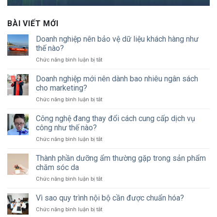
BÀI VIẾT MỚI
Doanh nghiệp nên bảo vệ dữ liệu khách hàng như
thế nào?
ở
Chức năng bình luận bị tắt
Doanh
nghiệp
Doanh nghiệp mới nên dành bao nhiêu ngân sách
nên
cho marketing?
bảo
ở
Chức năng bình luận bị tắt
vệ
Doanh
dữ
nghiệp
Công nghệ đang thay đổi cách cung cấp dịch vụ
liệu
mới
khách
công như thế nào?
nên
hàng
ở
Chức năng bình luận bị tắt
dành
như
Công
bao
thế
nghệ
Thành phần dưỡng ẩm thường gặp trong sản phẩm
nhiêu
nào?
đang
ngân
chăm sóc da
thay
sách
ở
Chức năng bình luận bị tắt
đổi
cho
Thành
cách
marketing?
phần
Vì sao quy trình nội bộ cần được chuẩn hóa?
cung
dưỡng
cấp
ở
Chức năng bình luận bị tắt
ẩm
dịch