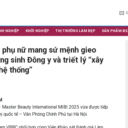
NH NGHIỆP
KHỞI NGHIỆP
THỊ TRƯỜNG LÀM ĐẸP
SẢN PHẨM BE
 phụ nữ mang sứ mệnh gieo
 sinh Đông y và triết lý “xây
 hệ thống”
CM
– Master Beauty International MIBI 2025 vừa được tiếp
hị quốc tế – Văn Phòng Chính Phủ tại Hà Nội.
Nam VBBC phối hợp cùng Viện Khảo sát Đánh giá Làm