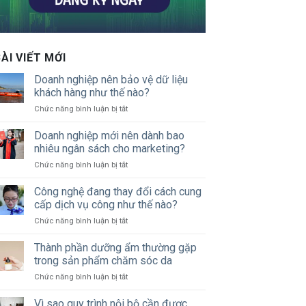
ÀI VIẾT MỚI
Doanh nghiệp nên bảo vệ dữ liệu
khách hàng như thế nào?
ở
Chức năng bình luận bị tắt
Doanh
nghiệp
Doanh nghiệp mới nên dành bao
nên
nhiêu ngân sách cho marketing?
bảo
ở
Chức năng bình luận bị tắt
vệ
Doanh
dữ
nghiệp
Công nghệ đang thay đổi cách cung
liệu
mới
khách
cấp dịch vụ công như thế nào?
nên
hàng
ở
Chức năng bình luận bị tắt
dành
như
Công
bao
thế
nghệ
Thành phần dưỡng ẩm thường gặp
nhiêu
nào?
đang
ngân
trong sản phẩm chăm sóc da
thay
sách
ở
Chức năng bình luận bị tắt
đổi
cho
Thành
cách
marketing?
phần
Vì sao quy trình nội bộ cần được
cung