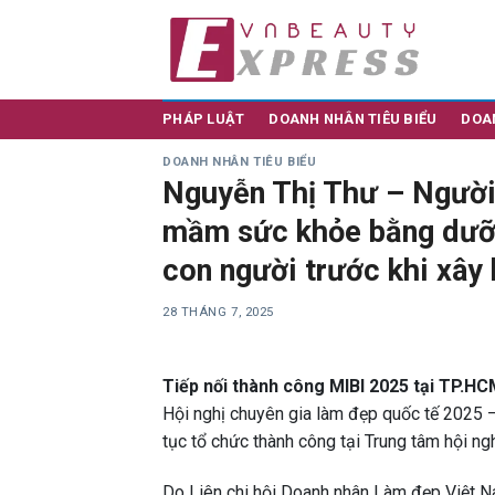
Skip
to
content
PHÁP LUẬT
DOANH NHÂN TIÊU BIỂU
DOA
DOANH NHÂN TIÊU BIỂU
Nguyễn Thị Thư – Người
mầm sức khỏe bằng dưỡng
con người trước khi xây
28 THÁNG 7, 2025
Tiếp nối thành công MIBI 2025 tại TP.H
Hội nghị chuyên gia làm đẹp quốc tế 2025 
tục tổ chức thành công tại Trung tâm hội ng
Do Liên chi hội Doanh nhân Làm đẹp Việt 