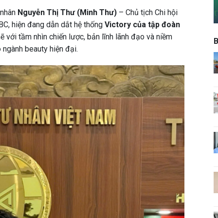
 nhân
Nguyễn Thị Thư (Minh Thư)
– Chủ tịch Chi hội
BC, hiện đang dẫn dắt hệ thống
Victory của tập đoàn
 với tầm nhìn chiến lược, bản lĩnh lãnh đạo và niềm
B
 ngành beauty hiện đại.