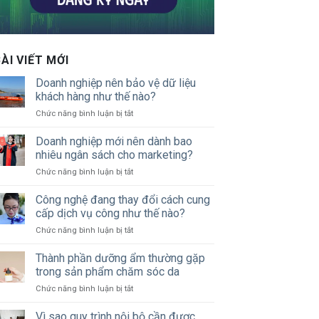
ÀI VIẾT MỚI
Doanh nghiệp nên bảo vệ dữ liệu
khách hàng như thế nào?
ở
Chức năng bình luận bị tắt
Doanh
nghiệp
Doanh nghiệp mới nên dành bao
nên
nhiêu ngân sách cho marketing?
bảo
ở
Chức năng bình luận bị tắt
vệ
Doanh
dữ
nghiệp
Công nghệ đang thay đổi cách cung
liệu
mới
khách
cấp dịch vụ công như thế nào?
nên
hàng
ở
Chức năng bình luận bị tắt
dành
như
Công
bao
thế
nghệ
Thành phần dưỡng ẩm thường gặp
nhiêu
nào?
đang
ngân
trong sản phẩm chăm sóc da
thay
sách
ở
Chức năng bình luận bị tắt
đổi
cho
Thành
cách
marketing?
phần
Vì sao quy trình nội bộ cần được
cung