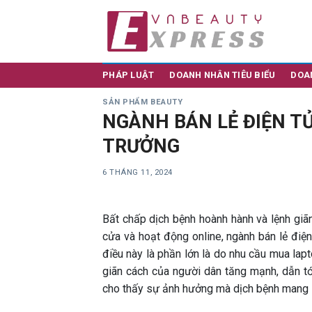
Skip
to
content
PHÁP LUẬT
DOANH NHÂN TIÊU BIỂU
DOA
SẢN PHẨM BEAUTY
NGÀNH BÁN LẺ ĐIỆN TỬ
TRƯỞNG
6 THÁNG 11, 2024
Bất chấp dịch bệnh hoành hành và lệnh giã
cửa và hoạt động online, ngành bán lẻ đi
điều này là phần lớn là do nhu cầu mua lap
giãn cách của người dân tăng mạnh, dẫn tới
cho thấy sự ảnh hưởng mà dịch bệnh mang l