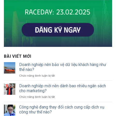
BÀI VIẾT MỚI
Doanh nghiệp nên bảo vệ dữ liệu khách hàng như
thế nào?
ở
Chức năng bình luận bị tắt
Doanh
nghiệp
Doanh nghiệp mới nên dành bao nhiêu ngân sách
nên
cho marketing?
bảo
ở
Chức năng bình luận bị tắt
vệ
Doanh
dữ
nghiệp
Công nghệ đang thay đổi cách cung cấp dịch vụ
liệu
mới
khách
công như thế nào?
nên
hàng