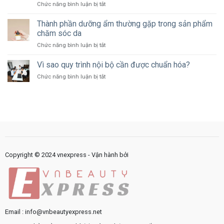
ở
Chức năng bình luận bị tắt
dành
như
Công
bao
thế
nghệ
Thành phần dưỡng ẩm thường gặp trong sản phẩm
nhiêu
nào?
đang
ngân
chăm sóc da
thay
sách
ở
Chức năng bình luận bị tắt
đổi
cho
Thành
cách
marketing?
phần
Vì sao quy trình nội bộ cần được chuẩn hóa?
cung
dưỡng
cấp
ở
Chức năng bình luận bị tắt
ẩm
dịch
Vì
thường
vụ
sao
gặp
công
quy
trong
như
trình
sản
thế
nội
phẩm
nào?
bộ
chăm
cần
sóc
được
da
chuẩn
Copyright © 2024 vnexpress - Vận hành bởi
hóa?
Email : info@vnbeautyexpress.net