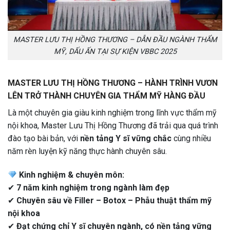
MASTER LƯU THỊ HỒNG THƯƠNG – DẪN ĐẦU NGÀNH THẨM
MỸ, DẤU ẤN TẠI SỰ KIỆN VBBC 2025
MASTER LƯU THỊ HỒNG THƯƠNG – HÀNH TRÌNH VƯƠN
LÊN TRỞ THÀNH CHUYÊN GIA THẨM MỸ HÀNG ĐẦU
Là một chuyên gia giàu kinh nghiệm trong lĩnh vực thẩm mỹ
nội khoa, Master Lưu Thị Hồng Thương đã trải qua quá trình
đào tạo bài bản, với
nền tảng Y sĩ vững chắc
cùng nhiều
năm rèn luyện kỹ năng thực hành chuyên sâu.
Kinh nghiệm & chuyên môn:
✔
7 năm kinh nghiệm trong ngành làm đẹp
✔
Chuyên sâu về Filler – Botox – Phẫu thuật thẩm mỹ
nội khoa
✔
Đạt chứng chỉ Y sĩ chuyên ngành, có nền tảng vững