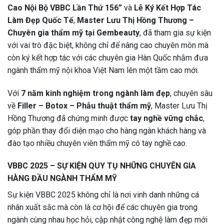
Cao Nội Bộ VBBC Lần Thứ 156”
và
Lễ Ký Kết Hợp Tác
Làm Đẹp Quốc Tế
,
Master Lưu Thị Hồng Thương –
Chuyên gia thẩm mỹ tại Gembeauty
, đã tham gia sự kiện
với vai trò đặc biệt, không chỉ để nâng cao chuyên môn mà
còn ký kết hợp tác với các chuyên gia Hàn Quốc nhằm đưa
ngành thẩm mỹ nội khoa Việt Nam lên một tầm cao mới.
Với
7 năm kinh nghiệm trong ngành làm đẹp
, chuyên sâu
về
Filler – Botox – Phẫu thuật thẩm mỹ
, Master Lưu Thị
Hồng Thương đã chứng minh được
tay nghề vững chắc
,
góp phần thay đổi diện mạo cho hàng ngàn khách hàng và
đào tạo nhiều chuyên viên thẩm mỹ có tay nghề cao.
VBBC 2025 – SỰ KIỆN QUY TỤ NHỮNG CHUYÊN GIA
HÀNG ĐẦU NGÀNH THẨM MỸ
Sự kiện VBBC 2025 không chỉ là nơi vinh danh những cá
nhân xuất sắc mà còn là cơ hội để các chuyên gia trong
ngành cùng nhau học hỏi, cập nhật công nghệ làm đẹp mới