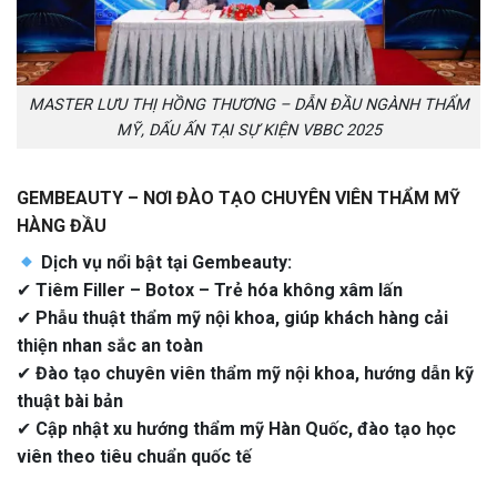
MASTER LƯU THỊ HỒNG THƯƠNG – DẪN ĐẦU NGÀNH THẨM
MỸ, DẤU ẤN TẠI SỰ KIỆN VBBC 2025
GEMBEAUTY – NƠI ĐÀO TẠO CHUYÊN VIÊN THẨM MỸ
HÀNG ĐẦU
Dịch vụ nổi bật tại Gembeauty:
✔
Tiêm Filler – Botox – Trẻ hóa không xâm lấn
✔
Phẫu thuật thẩm mỹ nội khoa, giúp khách hàng cải
thiện nhan sắc an toàn
✔
Đào tạo chuyên viên thẩm mỹ nội khoa, hướng dẫn kỹ
thuật bài bản
✔
Cập nhật xu hướng thẩm mỹ Hàn Quốc, đào tạo học
viên theo tiêu chuẩn quốc tế