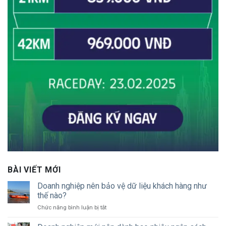
BÀI VIẾT MỚI
Doanh nghiệp nên bảo vệ dữ liệu khách hàng như
thế nào?
ở
Chức năng bình luận bị tắt
Doanh
nghiệp