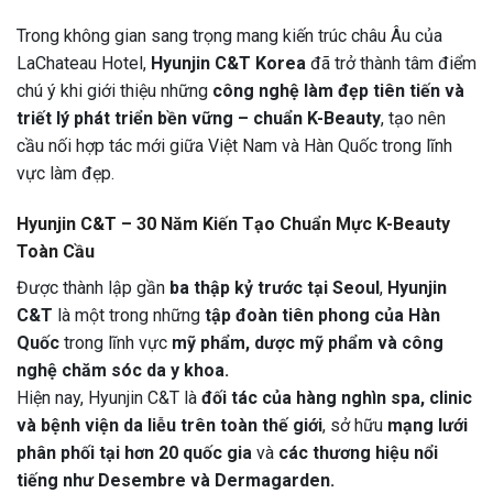
Trong không gian sang trọng mang kiến trúc châu Âu của
LaChateau Hotel,
Hyunjin C&T Korea
đã trở thành tâm điểm
chú ý khi giới thiệu những
công nghệ làm đẹp tiên tiến và
triết lý phát triển bền vững – chuẩn K-Beauty
, tạo nên
cầu nối hợp tác mới giữa Việt Nam và Hàn Quốc trong lĩnh
vực làm đẹp.
Hyunjin C&T – 30 Năm Kiến Tạo Chuẩn Mực K-Beauty
Toàn Cầu
Được thành lập gần
ba thập kỷ trước tại Seoul
,
Hyunjin
C&T
là một trong những
tập đoàn tiên phong của Hàn
Quốc
trong lĩnh vực
mỹ phẩm, dược mỹ phẩm và công
nghệ chăm sóc da y khoa.
Hiện nay, Hyunjin C&T là
đối tác của hàng nghìn spa, clinic
và bệnh viện da liễu trên toàn thế giới
, sở hữu
mạng lưới
phân phối tại hơn 20 quốc gia
và
các thương hiệu nổi
tiếng như Desembre và Dermagarden.