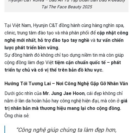
Hyunjin C&T Korea – Dấu Ấn Từ Tập Đoàn Dẫn Đầu K-Beauty
Tại The Face Beauty 2025
Tại Việt Nam, Hyunjin C&T đồng hành cùng hàng nghìn spa,
clinic, trung tâm đào tạo và nhà phân phối để
cập nhật công
nghệ mới nhất
,
hỗ trợ đào tạo tay nghề
và
tư vấn chiến
lược phát triển bền vững.
Sự đồng hành đó không chỉ tạo dựng niềm tin mà còn giúp
cộng đồng làm đẹp Việt
tiệm cận chuẩn quốc tế – phát
triển tự chủ và có vị thế trên bản đồ khu vực.
Hướng Tới Tương Lai – Nơi Công Nghệ Gặp Gỡ Nhân Văn
Dưới góc nhìn của
Mr. Jung Jae Hoon
, cái đẹp không chỉ
nằm ở làn da hoàn hảo hay công nghệ hiện đại, mà còn ở
giá
trị nhân bản mà thương hiệu mang lại cho cộng đồng.
Ông chia sẻ:
“Công nghệ giúp chúng ta làm đẹp hơn,