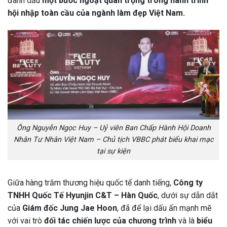
đánh dấu
một bước ngoặt quan trọng trong hành trình
hội nhập toàn cầu của ngành làm đẹp Việt Nam.
Ông Nguyễn Ngọc Huy – Uỷ viên Ban Chấp Hành Hội Doanh
Nhân Tư Nhân Việt Nam – Chủ tịch VBBC phát biểu khai mạc
tại sự kiện
Giữa hàng trăm thương hiệu quốc tế danh tiếng,
Công ty
TNHH Quốc Tế Hyunjin C&T – Hàn Quốc
, dưới sự dẫn dắt
của
Giám đốc Jung Jae Hoon
, đã để lại dấu ấn mạnh mẽ
với vai trò
đối tác chiến lược của chương trình
và là
biểu