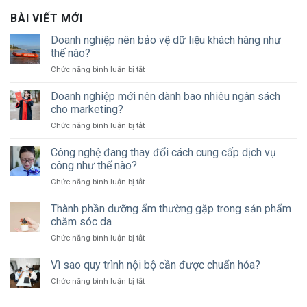
BÀI VIẾT MỚI
Doanh nghiệp nên bảo vệ dữ liệu khách hàng như
thế nào?
ở
Chức năng bình luận bị tắt
Doanh
nghiệp
Doanh nghiệp mới nên dành bao nhiêu ngân sách
nên
cho marketing?
bảo
ở
Chức năng bình luận bị tắt
vệ
Doanh
dữ
nghiệp
Công nghệ đang thay đổi cách cung cấp dịch vụ
liệu
mới
khách
công như thế nào?
nên
hàng
ở
Chức năng bình luận bị tắt
dành
như
Công
bao
thế
nghệ
Thành phần dưỡng ẩm thường gặp trong sản phẩm
nhiêu
nào?
đang
ngân
chăm sóc da
thay
sách
ở
Chức năng bình luận bị tắt
đổi
cho
Thành
cách
marketing?
phần
Vì sao quy trình nội bộ cần được chuẩn hóa?
cung
dưỡng
cấp
ở
Chức năng bình luận bị tắt
ẩm
dịch
Vì
thường
vụ
sao