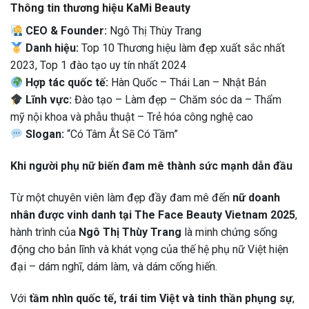
Thông tin thương hiệu KaMi Beauty
CEO & Founder:
Ngô Thị Thùy Trang
Danh hiệu:
Top 10 Thương hiệu làm đẹp xuất sắc nhất
2023, Top 1 đào tạo uy tín nhất 2024
Hợp tác quốc tế:
Hàn Quốc – Thái Lan – Nhật Bản
Lĩnh vực:
Đào tạo – Làm đẹp – Chăm sóc da – Thẩm
mỹ nội khoa và phẫu thuật – Trẻ hóa công nghệ cao
Slogan:
“Có Tâm Ắt Sẽ Có Tầm”
Khi người phụ nữ biến đam mê thành sức mạnh dẫn đầu
Từ một chuyên viên làm đẹp đầy đam mê đến
nữ doanh
nhân được vinh danh tại The Face Beauty Vietnam 2025
,
hành trình của
Ngô Thị Thùy Trang
là minh chứng sống
động cho bản lĩnh và khát vọng của thế hệ phụ nữ Việt hiện
đại – dám nghĩ, dám làm, và dám cống hiến.
Với
tầm nhìn quốc tế, trái tim Việt và tinh thần phụng sự
,