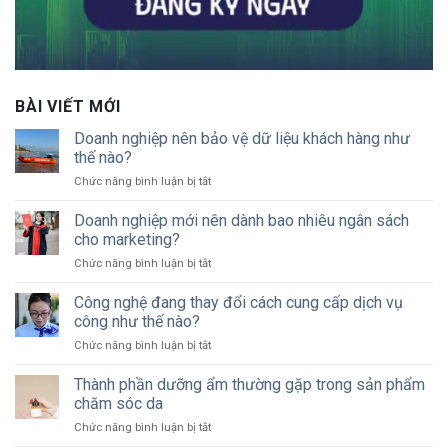
BÀI VIẾT MỚI
Doanh nghiệp nên bảo vệ dữ liệu khách hàng như
thế nào?
ở
Chức năng bình luận bị tắt
Doanh
nghiệp
Doanh nghiệp mới nên dành bao nhiêu ngân sách
nên
cho marketing?
bảo
ở
Chức năng bình luận bị tắt
vệ
Doanh
dữ
nghiệp
Công nghệ đang thay đổi cách cung cấp dịch vụ
liệu
mới
khách
công như thế nào?
nên
hàng
ở
Chức năng bình luận bị tắt
dành
như
Công
bao
thế
nghệ
Thành phần dưỡng ẩm thường gặp trong sản phẩm
nhiêu
nào?
đang
ngân
chăm sóc da
thay
sách
ở
Chức năng bình luận bị tắt
đổi
cho
Thành
cách