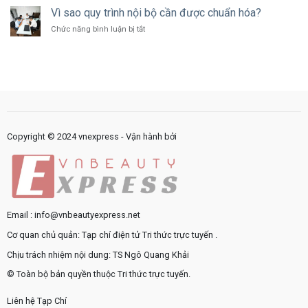
marketing?
phần
Vì sao quy trình nội bộ cần được chuẩn hóa?
cung
dưỡng
cấp
ở
Chức năng bình luận bị tắt
ẩm
dịch
Vì
thường
vụ
sao
gặp
công
quy
trong
như
trình
sản
thế
nội
phẩm
nào?
bộ
chăm
cần
sóc
được
da
chuẩn
Copyright © 2024 vnexpress - Vận hành bởi
hóa?
Email : info@vnbeautyexpress.net
Cơ quan chủ quản: Tạp chí điện tử Tri thức trực tuyến .
Chịu trách nhiệm nội dung: TS Ngô Quang Khải
© Toàn bộ bản quyền thuộc Tri thức trực tuyến.
Liên hệ Tạp Chí