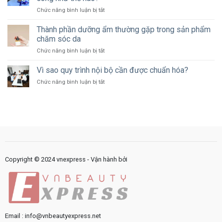
nên
hàng
ở
Chức năng bình luận bị tắt
dành
như
Công
bao
thế
nghệ
Thành phần dưỡng ẩm thường gặp trong sản phẩm
nhiêu
nào?
đang
ngân
chăm sóc da
thay
sách
ở
Chức năng bình luận bị tắt
đổi
cho
Thành
cách
marketing?
phần
Vì sao quy trình nội bộ cần được chuẩn hóa?
cung
dưỡng
cấp
ở
Chức năng bình luận bị tắt
ẩm
dịch
Vì
thường
vụ
sao
gặp
công
quy
trong
như
trình
sản
thế
nội
phẩm
nào?
bộ
chăm
cần
sóc
được
da
chuẩn
Copyright © 2024 vnexpress - Vận hành bởi
hóa?
Email : info@vnbeautyexpress.net