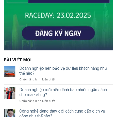
BÀI VIẾT MỚI
Doanh nghiệp nên bảo vệ dữ liệu khách hàng như
thế nào?
ở
Chức năng bình luận bị tắt
Doanh
nghiệp
Doanh nghiệp mới nên dành bao nhiêu ngân sách
nên
cho marketing?
bảo
ở
Chức năng bình luận bị tắt
vệ
Doanh
dữ
nghiệp
Công nghệ đang thay đổi cách cung cấp dịch vụ
liệu
mới
khách
công như thế nào?