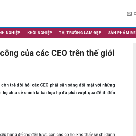
NH NGHIỆP
KHỞI NGHIỆP
THỊ TRƯỜNG LÀM ĐẸP
SẢN PHẨM BE
 công của các CEO trên thế giới
 còn trẻ đòi hỏi các CEO phải sẵn sàng đối mặt với những
 họ chia sẻ chính là bài học họ đã phải vượt qua để đi đến
xếp hàng để chờ đến lượt, còn các cơ hội khó thấy sẽ chỉ dành