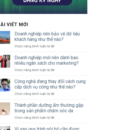
ÀI VIẾT MỚI
Doanh nghiệp nên bảo vệ dữ liệu
khách hàng như thế nào?
ở
Chức năng bình luận bị tắt
Doanh
nghiệp
Doanh nghiệp mới nên dành bao
nên
nhiêu ngân sách cho marketing?
bảo
ở
Chức năng bình luận bị tắt
vệ
Doanh
dữ
nghiệp
Công nghệ đang thay đổi cách cung
liệu
mới
khách
cấp dịch vụ công như thế nào?
nên
hàng
ở
Chức năng bình luận bị tắt
dành
như
Công
bao
thế
nghệ
Thành phần dưỡng ẩm thường gặp
nhiêu
nào?
đang
ngân
trong sản phẩm chăm sóc da
thay
sách
ở
Chức năng bình luận bị tắt
đổi
cho
Thành
cách
marketing?
phần
Vì sao quy trình nội bộ cần được
cung