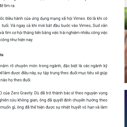
ể tìm ra.
đốc Điều hành của ứng dụng mạng xã hội Vimeo. Đó là khi cô
14 tuổi. Và ngay cả khi mới bắt đầu bước vào Vimeo, Sud vẫn
à tìm cơ hội thăng tiến bằng việc trải nghiệm nhiều công việc
h công như hiện nay.
êu
c nắm rõ chuyên môn trong ngành, đặc biệt là các ngành kỹ
ể làm được điều này, sự tập trung theo đuổi mục tiêu sẽ giúp
c nào họ theo đuổi.
 của Zero Gravity. Dù đã trở thành bác sĩ theo nguyện vọng
ghiên cứu không gian, ông đã quyết định chuyển hướng theo
 muốn gì, ông đã thể hiện được sự nhiệt huyết vô hạn và làm