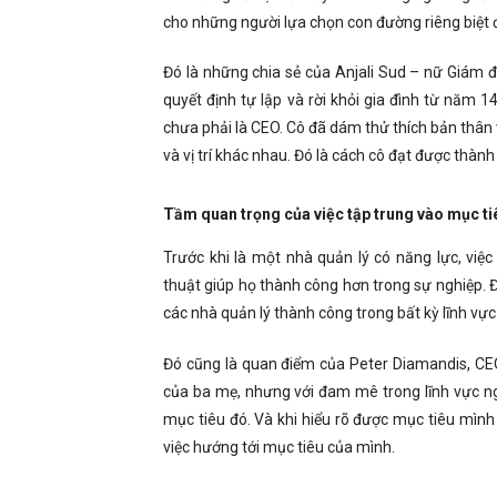
cho những người lựa chọn con đường riêng biệt đ
Đó là những chia sẻ của Anjali Sud – nữ Giám 
quyết định tự lập và rời khỏi gia đình từ năm 
chưa phải là CEO. Cô đã dám thử thích bản thân v
và vị trí khác nhau. Đó là cách cô đạt được thàn
Tầm quan trọng của việc tập trung vào mục ti
Trước khi là một nhà quản lý có năng lực, việ
thuật giúp họ thành công hơn trong sự nghiệp. Đ
các nhà quản lý thành công trong bất kỳ lĩnh vự
Đó cũng là quan điểm của Peter Diamandis, CEO
của ba mẹ, nhưng với đam mê trong lĩnh vực n
mục tiêu đó. Và khi hiểu rõ được mục tiêu mình
việc hướng tới mục tiêu của mình.