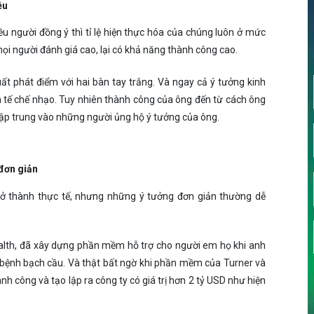
êu
 người đồng ý thì tỉ lệ hiện thực hóa của chúng luôn ở mức
ọi người đánh giá cao, lại có khả năng thành công cao.
uất phát điểm với hai bàn tay trắng. Và ngay cả ý tưởng kinh
 tế chế nhạo. Tuy nhiên thành công của ông đến từ cách ông
 tập trung vào những người ủng hộ ý tưởng của ông.
 đơn giản
rở thành thực tế, nhưng những ý tưởng đơn giản thường dễ
ealth, đã xây dựng phần mềm hỗ trợ cho người em họ khi anh
rị bệnh bạch cầu. Và thật bất ngờ khi phần mềm của Turner và
h công và tạo lập ra công ty có giá trị hơn 2 tỷ USD như hiện