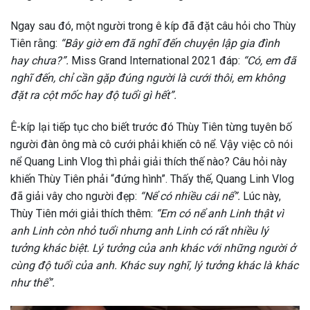
Ngay sau đó, một người trong ê kíp đã đặt câu hỏi cho Thùy
Tiên rằng:
“Bây giờ em đã nghĩ đến chuyện lập gia đình
hay chưa?”.
Miss Grand International 2021 đáp:
“Có, em đã
nghĩ đến, chỉ cần gặp đúng người là cưới thôi, em không
đặt ra cột mốc hay độ tuổi gì hết”.
Ê-kíp lại tiếp tục cho biết trước đó Thùy Tiên từng tuyên bố
người đàn ông mà cô cưới phải khiến cô nể. Vậy việc cô nói
nể Quang Linh Vlog thì phải giải thích thế nào? Câu hỏi này
khiến Thùy Tiên phải “đứng hình”. Thấy thế, Quang Linh Vlog
đã giải vây cho người đẹp:
“Nể có nhiều cái nể”.
Lúc này,
Thùy Tiên mới giải thích thêm:
“Em có nể anh Linh thật vì
anh Linh còn nhỏ tuổi nhưng anh Linh có rất nhiều lý
tưởng khác biệt. Lý tưởng của anh khác với những người ở
cùng độ tuổi của anh. Khác suy nghĩ, lý tưởng khác là khác
như thế”.