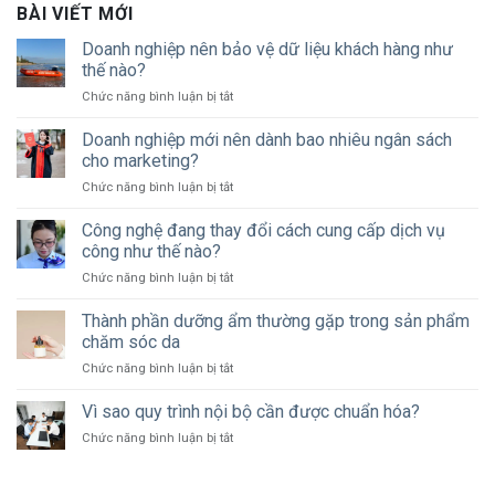
BÀI VIẾT MỚI
Doanh nghiệp nên bảo vệ dữ liệu khách hàng như
thế nào?
ở
Chức năng bình luận bị tắt
Doanh
nghiệp
Doanh nghiệp mới nên dành bao nhiêu ngân sách
nên
cho marketing?
bảo
ở
Chức năng bình luận bị tắt
vệ
Doanh
dữ
nghiệp
Công nghệ đang thay đổi cách cung cấp dịch vụ
liệu
mới
khách
công như thế nào?
nên
hàng
ở
Chức năng bình luận bị tắt
dành
như
Công
bao
thế
nghệ
Thành phần dưỡng ẩm thường gặp trong sản phẩm
nhiêu
nào?
đang
ngân
chăm sóc da
thay
sách
ở
Chức năng bình luận bị tắt
đổi
cho
Thành
cách
marketing?
phần
Vì sao quy trình nội bộ cần được chuẩn hóa?
cung
dưỡng
cấp
ở
Chức năng bình luận bị tắt
ẩm
dịch
Vì
thường
vụ
sao
gặp
công
quy