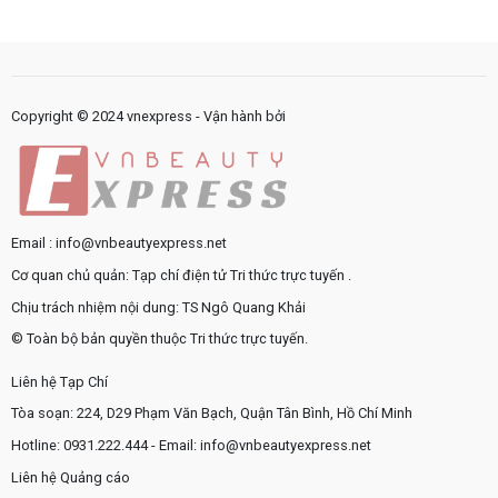
trong
như
trình
sản
thế
nội
phẩm
nào?
bộ
chăm
cần
sóc
được
da
chuẩn
Copyright © 2024 vnexpress - Vận hành bởi
hóa?
Email : info@vnbeautyexpress.net
Cơ quan chủ quản: Tạp chí điện tử Tri thức trực tuyến .
Chịu trách nhiệm nội dung: TS Ngô Quang Khải
© Toàn bộ bản quyền thuộc Tri thức trực tuyến.
Liên hệ Tạp Chí
Tòa soạn: 224, D29 Phạm Văn Bạch, Quận Tân Bình, Hồ Chí Minh
Hotline: 0931.222.444 - Email: info@vnbeautyexpress.net
Liên hệ Quảng cáo