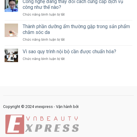
Công nghệ đang thay đổi cách cung cấp dịch vụ
liệu
mới
khách
công như thế nào?
nên
hàng
ở
Chức năng bình luận bị tắt
dành
như
Công
bao
thế
nghệ
Thành phần dưỡng ẩm thường gặp trong sản phẩm
nhiêu
nào?
đang
ngân
chăm sóc da
thay
sách
ở
Chức năng bình luận bị tắt
đổi
cho
Thành
cách
marketing?
phần
Vì sao quy trình nội bộ cần được chuẩn hóa?
cung
dưỡng
cấp
ở
Chức năng bình luận bị tắt
ẩm
dịch
Vì
thường
vụ
sao
gặp
công
quy
trong
như
trình
sản
thế
nội
phẩm
nào?
bộ
chăm
cần
sóc
được
da
chuẩn
Copyright © 2024 vnexpress - Vận hành bởi
hóa?