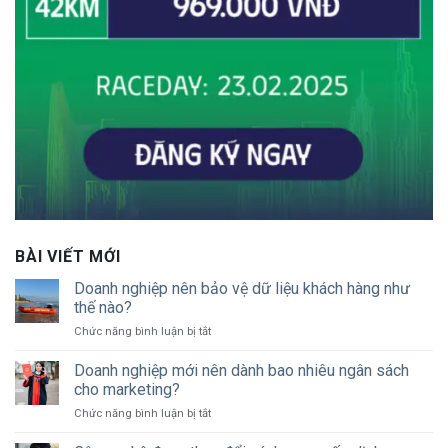
BÀI VIẾT MỚI
Doanh nghiệp nên bảo vệ dữ liệu khách hàng như
thế nào?
ở
Chức năng bình luận bị tắt
Doanh
nghiệp
Doanh nghiệp mới nên dành bao nhiêu ngân sách
nên
cho marketing?
bảo
ở
Chức năng bình luận bị tắt
vệ
Doanh
dữ
nghiệp