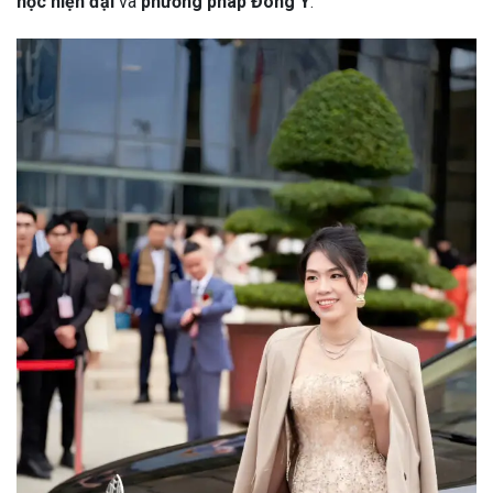
học hiện đại
và
phương pháp Đông Y
.