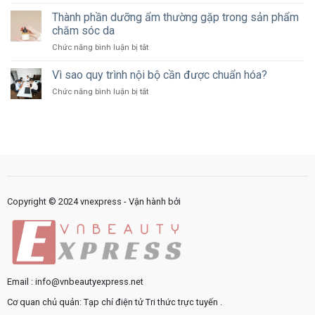
Công
bao
thế
nghệ
Thành phần dưỡng ẩm thường gặp trong sản phẩm
nhiêu
nào?
đang
ngân
chăm sóc da
thay
sách
ở
Chức năng bình luận bị tắt
đổi
cho
Thành
cách
marketing?
phần
Vì sao quy trình nội bộ cần được chuẩn hóa?
cung
dưỡng
cấp
ở
Chức năng bình luận bị tắt
ẩm
dịch
Vì
thường
vụ
sao
gặp
công
quy
trong
như
trình
sản
thế
nội
phẩm
nào?
bộ
chăm
cần
sóc
được
da
chuẩn
Copyright © 2024 vnexpress - Vận hành bởi
hóa?
Email : info@vnbeautyexpress.net
Cơ quan chủ quản: Tạp chí điện tử Tri thức trực tuyến .