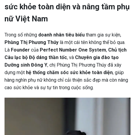
s
ứ
c kh
ỏ
e toàn di
ệ
n và nâng t
ầ
m ph
ụ
n
ữ
Vi
ệ
t Nam
Trong số những
doanh nhân tiêu biểu
tham gia sự kiện,
Phùng Thị Phương Thúy
là một cái tên không thể bỏ qua.
Là
Founder
của
Perfect Number One System
,
Chủ tịch
Câu lạc bộ Độ dáng thần tốc
, và
Chuyên gia đào tạo
Dưỡng sinh Đông Y
, chị Phùng Thị Phương Thúy đã xây
dựng một
hệ thống chăm sóc sức khỏe toàn diện
, giúp
hàng nghìn phụ nữ không chỉ cải thiện sắc đẹp mà còn nâng
cao sức khỏe và sự tự tin trong cuộc sống.