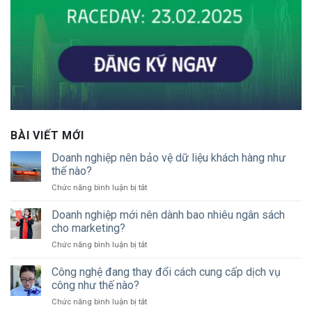
BÀI VIẾT MỚI
Doanh nghiệp nên bảo vệ dữ liệu khách hàng như
thế nào?
ở
Chức năng bình luận bị tắt
Doanh
nghiệp
Doanh nghiệp mới nên dành bao nhiêu ngân sách
nên
cho marketing?
bảo
ở
Chức năng bình luận bị tắt
vệ
Doanh
dữ
nghiệp
Công nghệ đang thay đổi cách cung cấp dịch vụ
liệu
mới
khách
công như thế nào?
nên
hàng
ở
Chức năng bình luận bị tắt
dành
như