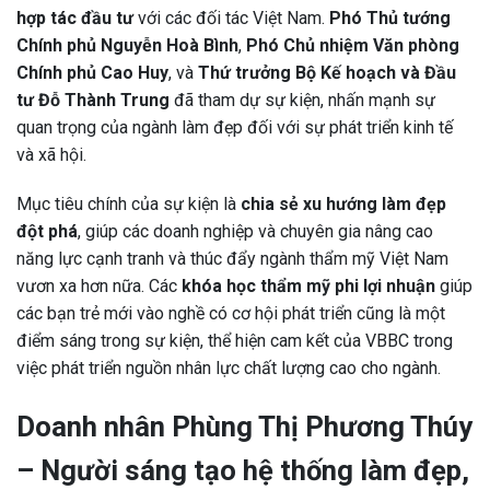
hợp tác đầu tư
với các đối tác Việt Nam.
Phó Thủ tướng
Chính phủ Nguyễn Hoà Bình
,
Phó Chủ nhiệm Văn phòng
Chính phủ Cao Huy
, và
Thứ trưởng Bộ Kế hoạch và Đầu
tư Đỗ Thành Trung
đã tham dự sự kiện, nhấn mạnh sự
quan trọng của ngành làm đẹp đối với sự phát triển kinh tế
và xã hội.
Mục tiêu chính của sự kiện là
chia sẻ xu hướng làm đẹp
đột phá
, giúp các doanh nghiệp và chuyên gia nâng cao
năng lực cạnh tranh và thúc đẩy ngành thẩm mỹ Việt Nam
vươn xa hơn nữa. Các
khóa học thẩm mỹ phi lợi nhuận
giúp
các bạn trẻ mới vào nghề có cơ hội phát triển cũng là một
điểm sáng trong sự kiện, thể hiện cam kết của VBBC trong
việc phát triển nguồn nhân lực chất lượng cao cho ngành.
Doanh nhân Phùng Th
ị
Ph
ươ
ng Th
ú
y
–
Ng
ườ
i sáng t
ạ
o h
ệ
th
ố
ng làm đ
ẹ
p,