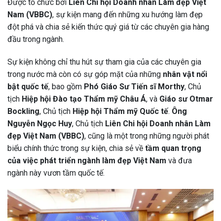
Được tổ chức bởi
Liên Chi hội Doanh nhân Làm đẹp Việt
Nam (VBBC)
, sự kiện mang đến những xu hướng làm đẹp
đột phá và chia sẻ kiến thức quý giá từ các chuyên gia hàng
đầu trong ngành.
Sự kiện không chỉ thu hút sự tham gia của các chuyên gia
trong nước mà còn có sự góp mặt của những
nhân vật nổi
bật quốc tế
, bao gồm
Phó Giáo Sư Tiến sĩ Morthy
, Chủ
tịch
Hiệp hội Đào tạo Thẩm mỹ Châu Á
, và
Giáo sư Otmar
Bockling
, Chủ tịch
Hiệp hội Thẩm mỹ Quốc tế
.
Ông
Nguyễn Ngọc Huy
, Chủ tịch
Liên Chi hội Doanh nhân Làm
đẹp Việt Nam (VBBC)
, cũng là một trong những người phát
biểu chính thức trong sự kiện, chia sẻ về
tầm quan trọng
của việc phát triển ngành làm đẹp Việt Nam
và đưa
ngành này vươn tầm quốc tế.