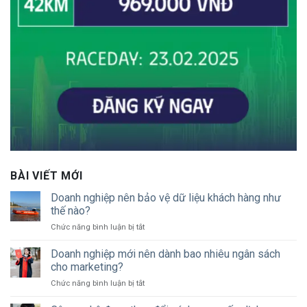
BÀI VIẾT MỚI
Doanh nghiệp nên bảo vệ dữ liệu khách hàng như
thế nào?
ở
Chức năng bình luận bị tắt
Doanh
nghiệp
Doanh nghiệp mới nên dành bao nhiêu ngân sách
nên
cho marketing?
bảo
ở
Chức năng bình luận bị tắt
vệ
Doanh
dữ
nghiệp