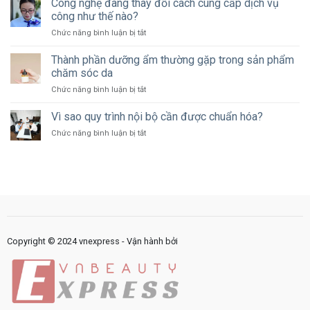
Công nghệ đang thay đổi cách cung cấp dịch vụ
liệu
mới
khách
công như thế nào?
nên
hàng
ở
Chức năng bình luận bị tắt
dành
như
Công
bao
thế
nghệ
Thành phần dưỡng ẩm thường gặp trong sản phẩm
nhiêu
nào?
đang
ngân
chăm sóc da
thay
sách
ở
Chức năng bình luận bị tắt
đổi
cho
Thành
cách
marketing?
phần
Vì sao quy trình nội bộ cần được chuẩn hóa?
cung
dưỡng
cấp
ở
Chức năng bình luận bị tắt
ẩm
dịch
Vì
thường
vụ
sao
gặp
công
quy
trong
như
trình
sản
thế
nội
phẩm
nào?
bộ
chăm
cần
sóc
được
da
chuẩn
Copyright © 2024 vnexpress - Vận hành bởi
hóa?