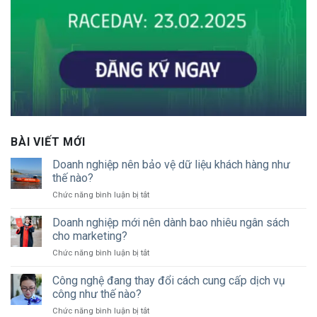
BÀI VIẾT MỚI
Doanh nghiệp nên bảo vệ dữ liệu khách hàng như
thế nào?
ở
Chức năng bình luận bị tắt
Doanh
nghiệp
Doanh nghiệp mới nên dành bao nhiêu ngân sách
nên
cho marketing?
bảo
ở
Chức năng bình luận bị tắt
vệ
Doanh
dữ
nghiệp
Công nghệ đang thay đổi cách cung cấp dịch vụ
liệu
mới
khách
công như thế nào?
nên
hàng
ở
Chức năng bình luận bị tắt
dành
như