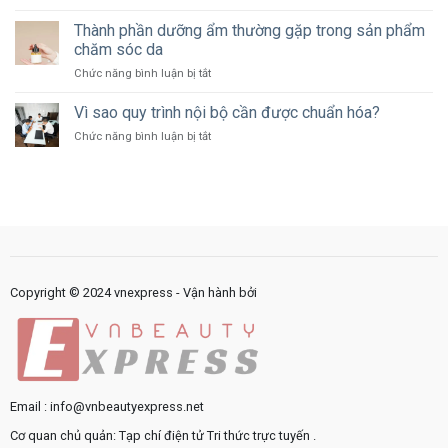
Công
bao
thế
nghệ
Thành phần dưỡng ẩm thường gặp trong sản phẩm
nhiêu
nào?
đang
ngân
chăm sóc da
thay
sách
ở
Chức năng bình luận bị tắt
đổi
cho
Thành
cách
marketing?
phần
Vì sao quy trình nội bộ cần được chuẩn hóa?
cung
dưỡng
cấp
ở
Chức năng bình luận bị tắt
ẩm
dịch
Vì
thường
vụ
sao
gặp
công
quy
trong
như
trình
sản
thế
nội
phẩm
nào?
bộ
chăm
cần
sóc
được
da
chuẩn
Copyright © 2024 vnexpress - Vận hành bởi
hóa?
Email : info@vnbeautyexpress.net
Cơ quan chủ quản: Tạp chí điện tử Tri thức trực tuyến .