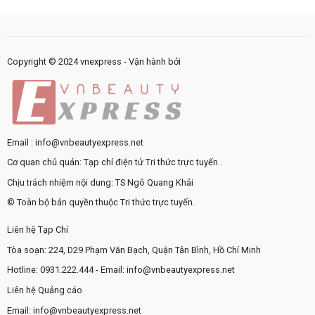
sản
thế
nội
phẩm
nào?
bộ
chăm
cần
sóc
được
da
chuẩn
Copyright © 2024 vnexpress - Vận hành bởi
hóa?
Email : info@vnbeautyexpress.net
Cơ quan chủ quản: Tạp chí điện tử Tri thức trực tuyến .
Chịu trách nhiệm nội dung: TS Ngô Quang Khải
© Toàn bộ bản quyền thuộc Tri thức trực tuyến.
Liên hệ Tạp Chí
Tòa soạn: 224, D29 Phạm Văn Bạch, Quận Tân Bình, Hồ Chí Minh
Hotline: 0931.222.444 - Email: info@vnbeautyexpress.net
Liên hệ Quảng cáo
Email: info@vnbeautyexpress.net