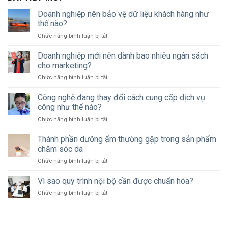
Doanh nghiệp nên bảo vệ dữ liệu khách hàng như
thế nào?
ở
Chức năng bình luận bị tắt
Doanh
nghiệp
Doanh nghiệp mới nên dành bao nhiêu ngân sách
nên
cho marketing?
bảo
ở
Chức năng bình luận bị tắt
vệ
Doanh
dữ
nghiệp
Công nghệ đang thay đổi cách cung cấp dịch vụ
liệu
mới
khách
công như thế nào?
nên
hàng
ở
Chức năng bình luận bị tắt
dành
như
Công
bao
thế
nghệ
Thành phần dưỡng ẩm thường gặp trong sản phẩm
nhiêu
nào?
đang
ngân
chăm sóc da
thay
sách
ở
Chức năng bình luận bị tắt
đổi
cho
Thành
cách
marketing?
phần
Vì sao quy trình nội bộ cần được chuẩn hóa?
cung
dưỡng
cấp
ở
Chức năng bình luận bị tắt
ẩm
dịch
Vì
thường
vụ
sao
gặp
công
quy
trong
như
trình