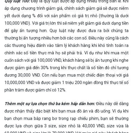
Quy luật 100:
Đây là quy luật được áp dụng nhiều trong bán lẻ. Khi
áp dụng chương trình giảm giá, chính sách giảm giá sẽ được niêm
yết dưới dạng % đối với sản phẩm có giá trị nhỏ (thường là dưới
100,000 VND). Với giá trị lớn thì sẽ niêm yết giảm giá dưới dạng tiền
để gây ấn tượng hơn. Quy luật này được đưa ra bởi chúng ta
thường bị ấn tượng nhiều hơn bởi các con số. Điều này cũng là cách
các thương hiệu đánh vào tâm lý khách hàng khi khó tính toán ra
chính xác số tiền thực mà họ sẽ phải trả. Ví dụ như khi mua một
cuốn sách với giá 100,000 VND, khách hàng sẽ bị ấn tượng khi nghe
được giảm giá đến 30% trong khi thực chất là số tiền đó chỉ tương
đương 30,000 VND. Còn nếu bạn mua một chiếc điện thoại với giá
10,000,000 VND và được giảm 1 triệu 200 ngàn đồng thì thực tế số
phần trăm được giảm chỉ có 12%.
Thêm một sự lựa chọn thứ ba kém hấp dẫn hơn:
Điều này dễ dàng
được nhận thấy đặc biệt khi bạn mua đồ ăn và đồ uống. Ví dụ khi
bạn chọn mua bắp rang bơ trong rạp chiếu phim, bạn sẽ thường
được lựa chọn giữa 3 size, size nhỏ là 40,000 VND, size vừa là